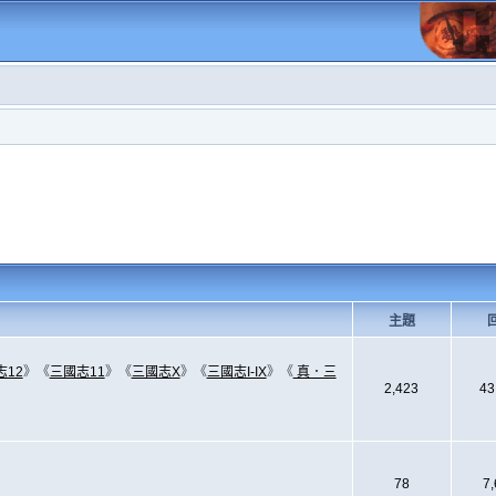
主題
志12
》《
三國志11
》《
三國志X
》《
三國志I-IX
》《
真．三
2,423
43
78
7