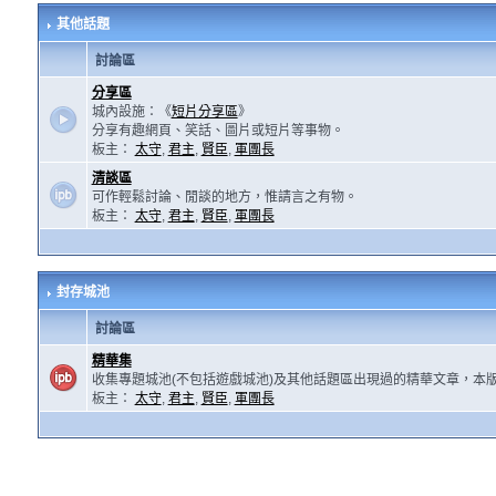
其他話題
討論區
分享區
城內設施：《
短片分享區
》
分享有趣網頁、笑話、圖片或短片等事物。
板主：
太守
,
君主
,
賢臣
,
軍團長
清談區
可作輕鬆討論、閒談的地方，惟請言之有物。
板主：
太守
,
君主
,
賢臣
,
軍團長
封存城池
討論區
精華集
收集專題城池(不包括遊戲城池)及其他話題區出現過的精華文章，本
板主：
太守
,
君主
,
賢臣
,
軍團長