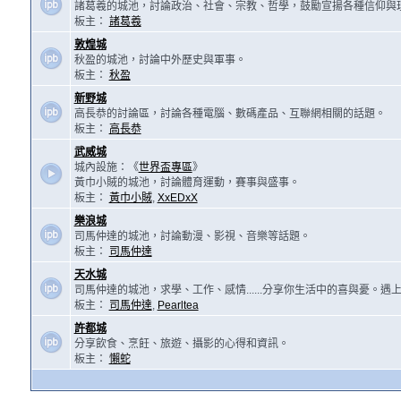
諸葛羲的城池，討論政治、社會、宗教、哲學，鼓勵宣揚各種信仰與
板主：
諸葛羲
敦煌城
秋盈的城池，討論中外歷史與軍事。
板主：
秋盈
新野城
高長恭的討論區，討論各種電腦、數碼產品、互聯網相關的話題。
板主：
高長恭
武威城
城內設施：《
世界盃專區
》
黃巾小賊的城池，討論體育運動，賽事與盛事。
板主：
黃巾小賊
,
XxEDxX
樂浪城
司馬仲達的城池，討論動漫、影視、音樂等話題。
板主：
司馬仲達
天水城
司馬仲達的城池，求學、工作、感情......分享你生活中的喜與憂。
板主：
司馬仲達
,
Pearltea
許都城
分享飲食、烹飪、旅遊、攝影的心得和資訊。
板主：
懶蛇