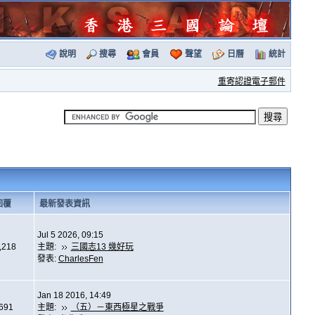
說明
搜尋
會員
聲望
日曆
統計
重寄認證電子郵件
回覆
最新發表資訊
Jul 5 2026, 09:15
,218
主題:
三國志13 幾好玩
發表:
CharlesFen
Jan 18 2016, 14:49
,691
主題:
（五）－東西極星之戰爭