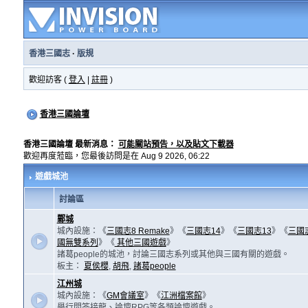
香港三國志
·
版規
歡迎訪客 (
登入
|
註冊
)
香港三國論壇
香港三國論壇 最新消息：
可能關站預告，以及貼文下載器
歡迎再度蒞臨，您最後訪問是在 Aug 9 2026, 06:22
遊戲城池
討論區
鄴城
城內設施：《
三國志8 Remake
》《
三國志14
》《
三國志13
》《
三國
國無雙系列
》《
其他三國遊戲
》
諸葛people的城池，討論三國志系列或其他與三國有關的遊戲。
板主：
夏侯櫻
,
胡飛
,
諸葛people
江州城
城內設施：《
GM會議室
》《
江洲檔案館
》
舉行問答接龍、論壇RPG等各類論壇遊戲。