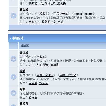
板主：
綠茶館小女
,
香港長弓
,
耒戈氏
建業城
城內設施：《
小遊戲集
》《
信長之野望
》《
Age of Empires
》
參謀ABC的城池。三國主題以外的綜合遊戲討論區，遊戲介紹、分享
板主：
參謀ABC
,
綠茶館小女
,
呂遜
專題城池
討論區
廬江城
城內設施：《
回收站
》
香港三國論壇行政中心，討論版務，版規，決策等事宜。若對香港三
板主：
君主
,
太守
,
賢臣
,
軍團長
譙城
城內設施：《
書庫---文學區
》《
書庫---史學區
》
諸葛羲與Caesar的城池，討論各種文學話題，四國傳說及其他原創
板主：
諸葛羲
,
Caesar
宛城
徐元直的城池，討論科學與科技等各種理科類話題。
板主：
徐元直
襄陽城