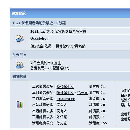
論壇資訊
1621 位使用者活動於最近 15 分鐘
1621
位訪客,
0
位會員
0
位匿名會員
GoogleBot
顯示細節依照：
最後點按
,
會員名稱
今天生日
2
位會員於今天慶生
香港長弓
(
37
),
藍藍路
(
37
)
論壇統計
本週發言最多：
綠茶館小女
發言數：
1
我們
本月發言最多：
綠茶館小女
，
徐元直
發言數：
1
目前
三月發言最多：
CharlesFen
發言數：
6
新進
本週評價最多：沒有人
評價數：
0
最高
本月評價最多：沒有人
評價數：
0
查看
三月評價最多：
雞仔嘜
評價數：
1
查看
活躍程度最高：
徐元直
活躍度：
55