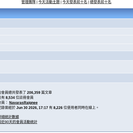
管理團隊
|
今天活動主題
|
今天發表前十名
|
總發表前十名
的會員總共發表了
206,359
篇文章
共有
8,534
位註冊會員
會員：
NavarasRaignee
記錄曾經於
Jun 30 2026, 17:17
有
8,226
位使用者同時在線上。
詳細統計數據
最近90天的會員活動統計