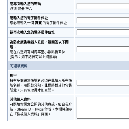
請再次輸入您的密碼
必須
完全
符合
請輸入您的電子郵件位址
您必須輸入一個
真實
的電子郵件位址
請再次輸入您的電子郵件位址
為防止廣告機器人註冊，請回答以下問
題：
請在右邊填寫圓周率至小數點後五位
(提示：如不記得可以上網搜尋)
可選填資料
馬甲
擁有多個論壇帳號者必須在此填入所有帳
號名稱，用逗號分隔。此欄將對其他會員
隱藏，只有管理員才能查閱。
其他個人資料
可選填你愿意公開的其他資訊，如自我介
紹、Steam ID、Twitter等等。本欄將顯示
在「檢視個人資料」頁面。