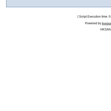
[ Script Execution time:
Powered by
Invisi
HKSAN.