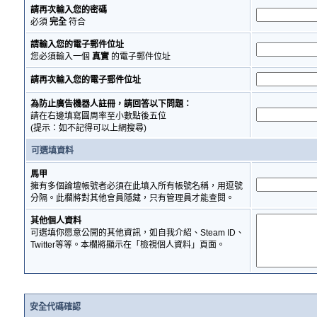
請再次輸入您的密碼
必須
完全
符合
請輸入您的電子郵件位址
您必須輸入一個
真實
的電子郵件位址
請再次輸入您的電子郵件位址
為防止廣告機器人註冊，請回答以下問題：
請在右邊填寫圓周率至小數點後五位
(提示：如不記得可以上網搜尋)
可選填資料
馬甲
擁有多個論壇帳號者必須在此填入所有帳號名稱，用逗號
分隔。此欄將對其他會員隱藏，只有管理員才能查閱。
其他個人資料
可選填你愿意公開的其他資訊，如自我介紹、Steam ID、
Twitter等等。本欄將顯示在「檢視個人資料」頁面。
安全代碼確認