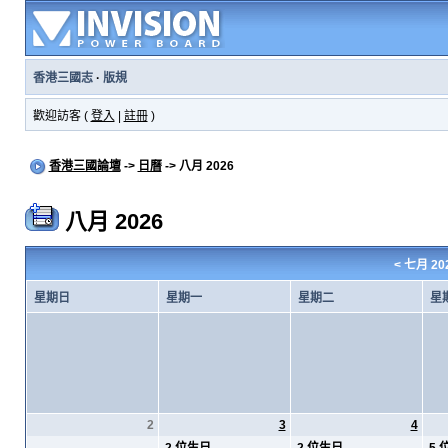
香港三國志
·
版規
歡迎訪客 (
登入
|
註冊
)
香港三國論壇
->
日曆
-> 八月 2026
八月 2026
<
七月 20
星期日
星期一
星期二
星
2
3
4