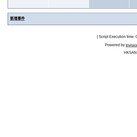
新增事件
[ Script Execution time:
Powered by
Invisi
HKSAN.