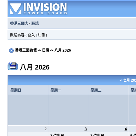
香港三國志
·
版規
歡迎訪客 (
登入
|
註冊
)
香港三國論壇
->
日曆
-> 八月 2026
八月 2026
<
七月 20
星期日
星期一
星期二
星
2
3
4