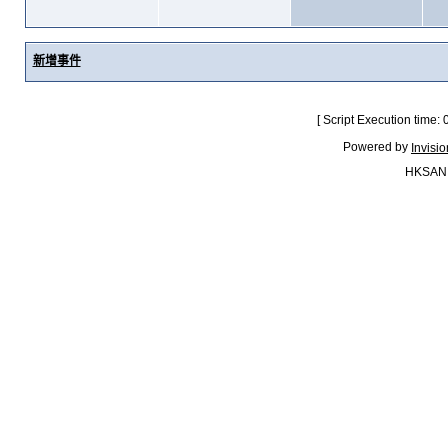
新增事件
[ Script Execution time:
Powered by
Invisi
HKSAN.