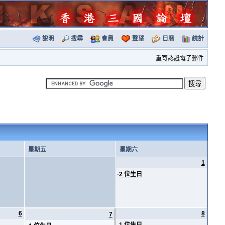
說明
搜尋
會員
聲望
日曆
統計
重寄認證電子郵件
星期五
星期六
1
·
2 位生日
6
8
7