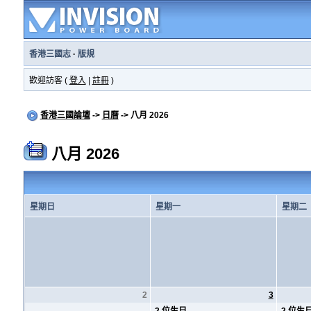
香港三國志
·
版規
歡迎訪客 (
登入
|
註冊
)
香港三國論壇
->
日曆
-> 八月 2026
八月 2026
星期日
星期一
星期二
2
3