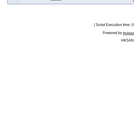
[ Script Execution time:
Powered by
Invisi
HKSAN.