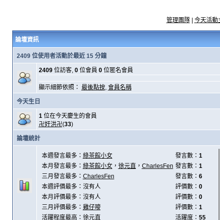
管理團隊
|
今天活動
論壇資訊
2409 位使用者活動於最近 15 分鐘
2409
位訪客,
0
位會員
0
位匿名會員
顯示細節依照：
最後點按
,
會員名稱
今天生日
1
位在今天慶生的會員
卍奸洪卍
(
33
)
論壇統計
本週發言最多：
綠茶館小女
發言數：
1
本月發言最多：
綠茶館小女
，
徐元直
，
CharlesFen
發言數：
1
三月發言最多：
CharlesFen
發言數：
6
本週評價最多：沒有人
評價數：
0
本月評價最多：沒有人
評價數：
0
三月評價最多：
雞仔嘜
評價數：
1
活躍程度最高：
徐元直
活躍度：
55