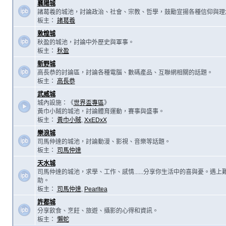
襄陽城
諸葛羲的城池，討論政治、社會、宗教、哲學，鼓勵宣揚各種信仰與理
板主：
諸葛羲
敦煌城
秋盈的城池，討論中外歷史與軍事。
板主：
秋盈
新野城
高長恭的討論區，討論各種電腦、數碼產品、互聯網相關的話題。
板主：
高長恭
武威城
城內設施：《
世界盃專區
》
黃巾小賊的城池，討論體育運動，賽事與盛事。
板主：
黃巾小賊
,
XxEDxX
樂浪城
司馬仲達的城池，討論動漫、影視、音樂等話題。
板主：
司馬仲達
天水城
司馬仲達的城池，求學、工作、感情......分享你生活中的喜與憂。遇
助。
板主：
司馬仲達
,
Pearltea
許都城
分享飲食、烹飪、旅遊、攝影的心得和資訊。
板主：
懶蛇