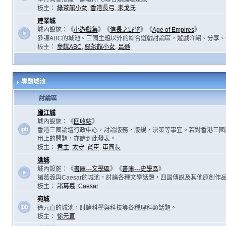
板主：
綠茶館小女
,
香港長弓
,
耒戈氏
建業城
城內設施：《
小遊戲集
》《
信長之野望
》《
Age of Empires
》
參謀ABC的城池。三國主題以外的綜合遊戲討論區，遊戲介紹、分享、
板主：
參謀ABC
,
綠茶館小女
,
呂遜
專題城池
討論區
廬江城
城內設施：《
回收站
》
香港三國論壇行政中心，討論版務，版規，決策等事宜。若對香港三國
用上的問題，亦請到此發表。
板主：
君主
,
太守
,
賢臣
,
軍團長
譙城
城內設施：《
書庫---文學區
》《
書庫---史學區
》
諸葛羲與Caesar的城池，討論各種文學話題，四國傳說及其他原創作
板主：
諸葛羲
,
Caesar
宛城
徐元直的城池，討論科學與科技等各種理科類話題。
板主：
徐元直