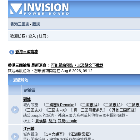
香港三國志
·
版規
歡迎訪客 (
登入
|
註冊
)
香港三國論壇
香港三國論壇 最新消息：
可能關站預告，以及貼文下載器
歡迎再度蒞臨，您最後訪問是在 Aug 8 2026, 09:12
遊戲城池
討論區
鄴城
城內設施：《
三國志8 Remake
》《
三國志14
》《
三國志13
》《
三國志
《
三國志X
》《
三國志I-IX
》《
真．三國無雙系列
》《
其他三國遊戲
》
諸葛people的城池，討論三國志系列或其他與三國有關的遊戲。
板主：
夏侯櫻
,
胡飛
,
諸葛people
江州城
城內設施：《
GM會議室
》《
江洲檔案館
》
舉行問答接龍、論壇RPG等各類論壇遊戲。