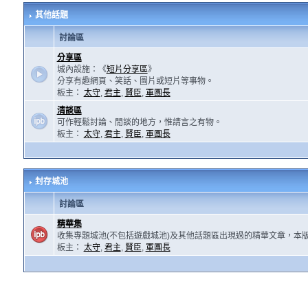
其他話題
討論區
分享區
城內設施：《
短片分享區
》
分享有趣網頁、笑話、圖片或短片等事物。
板主：
太守
,
君主
,
賢臣
,
軍團長
清談區
可作輕鬆討論、閒談的地方，惟請言之有物。
板主：
太守
,
君主
,
賢臣
,
軍團長
封存城池
討論區
精華集
收集專題城池(不包括遊戲城池)及其他話題區出現過的精華文章，本
板主：
太守
,
君主
,
賢臣
,
軍團長