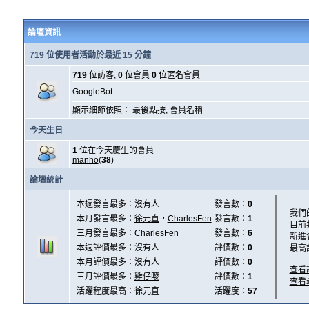
論壇資訊
719 位使用者活動於最近 15 分鐘
719
位訪客,
0
位會員
0
位匿名會員
GoogleBot
顯示細節依照：
最後點按
,
會員名稱
今天生日
1
位在今天慶生的會員
manho
(
38
)
論壇統計
本週發言最多：沒有人
發言數：
0
我們
本月發言最多：
徐元直
，
CharlesFen
發言數：
1
目前
三月發言最多：
CharlesFen
發言數：
6
新進
本週評價最多：沒有人
評價數：
0
最高
本月評價最多：沒有人
評價數：
0
查看
三月評價最多：
雞仔嘜
評價數：
1
查看
活躍程度最高：
徐元直
活躍度：
57