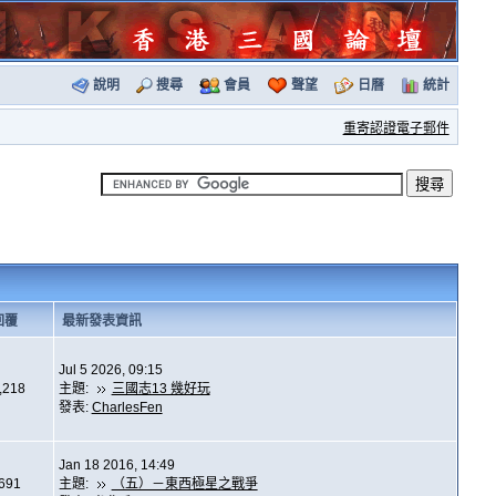
說明
搜尋
會員
聲望
日曆
統計
重寄認證電子郵件
回覆
最新發表資訊
Jul 5 2026, 09:15
,218
主題:
三國志13 幾好玩
發表:
CharlesFen
Jan 18 2016, 14:49
,691
主題:
（五）－東西極星之戰爭