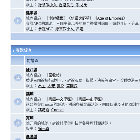
板主：
綠茶館小女
,
香港長弓
,
耒戈氏
建業城
城內設施：《
小遊戲集
》《
信長之野望
》《
Age of Empires
》
參謀ABC的城池。三國主題以外的綜合遊戲討論區，遊戲介紹、分享
板主：
參謀ABC
,
綠茶館小女
,
呂遜
專題城池
討論區
廬江城
城內設施：《
回收站
》
香港三國論壇行政中心，討論版務，版規，決策等事宜。若對香港三
板主：
君主
,
太守
,
賢臣
,
軍團長
譙城
城內設施：《
書庫---文學區
》《
書庫---史學區
》
諸葛羲與Caesar的城池，討論各種文學話題，四國傳說及其他原創
板主：
諸葛羲
,
Caesar
宛城
徐元直的城池，討論科學與科技等各種理科類話題。
板主：
徐元直
襄陽城