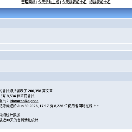
管理團隊
|
今天活動主題
|
今天發表前十名
|
總發表前十名
的會員總共發表了
206,358
篇文章
共有
8,534
位註冊會員
會員：
NavarasRaignee
記錄曾經於
Jun 30 2026, 17:17
有
8,226
位使用者同時在線上。
詳細統計數據
最近90天的會員活動統計