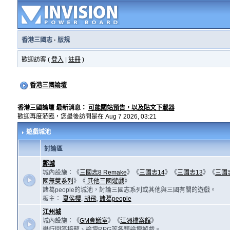
香港三國志
·
版規
歡迎訪客 (
登入
|
註冊
)
香港三國論壇
香港三國論壇 最新消息：
可能關站預告，以及貼文下載器
歡迎再度蒞臨，您最後訪問是在 Aug 7 2026, 03:21
遊戲城池
討論區
鄴城
城內設施：《
三國志8 Remake
》《
三國志14
》《
三國志13
》《
三國
國無雙系列
》《
其他三國遊戲
》
諸葛people的城池，討論三國志系列或其他與三國有關的遊戲。
板主：
夏侯櫻
,
胡飛
,
諸葛people
江州城
城內設施：《
GM會議室
》《
江洲檔案館
》
舉行問答接龍、論壇RPG等各類論壇遊戲。