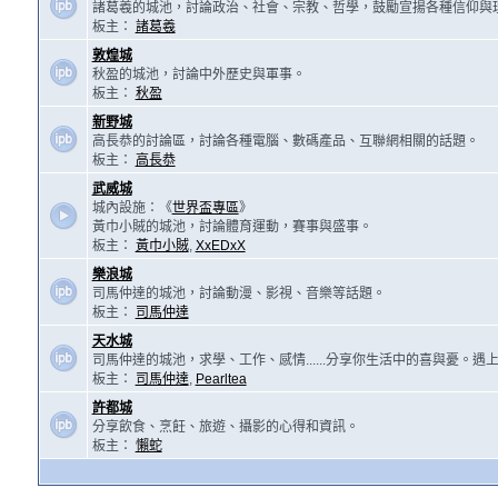
諸葛羲的城池，討論政治、社會、宗教、哲學，鼓勵宣揚各種信仰與
板主：
諸葛羲
敦煌城
秋盈的城池，討論中外歷史與軍事。
板主：
秋盈
新野城
高長恭的討論區，討論各種電腦、數碼產品、互聯網相關的話題。
板主：
高長恭
武威城
城內設施：《
世界盃專區
》
黃巾小賊的城池，討論體育運動，賽事與盛事。
板主：
黃巾小賊
,
XxEDxX
樂浪城
司馬仲達的城池，討論動漫、影視、音樂等話題。
板主：
司馬仲達
天水城
司馬仲達的城池，求學、工作、感情......分享你生活中的喜與憂。
板主：
司馬仲達
,
Pearltea
許都城
分享飲食、烹飪、旅遊、攝影的心得和資訊。
板主：
懶蛇