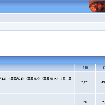
主題
志12
》《
三國志11
》《
三國志X
》《
三國志I-IX
》《
真．三
2,423
43
78
7