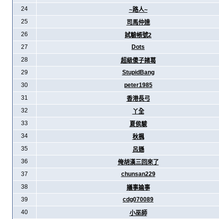
24
~路人~
25
司馬仲達
26
試驗帳號2
27
Dots
28
超級傻子諸葛
29
StupidBang
30
peter1985
31
香港長弓
32
丫全
33
夏侯駿
34
秋楓
35
呂遜
36
俺胡漢三回來了
37
chunsan229
38
議事論事
39
cdg070089
40
小巫師