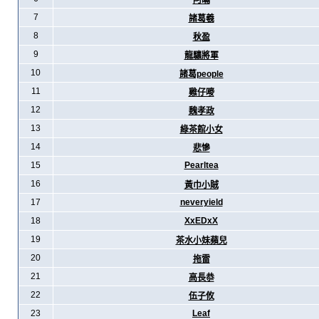
阿暪
7
諸葛羲
8
秋盈
9
龍驤將軍
10
諸葛people
11
雞仔嘜
12
魏孝政
13
綠茶館小女
14
悲慘
15
Pearltea
16
黃巾小賊
17
neveryield
18
XxEDxX
19
茶水小妹蘋兒
20
拖雷
21
高長恭
22
伍子攸
23
Leaf