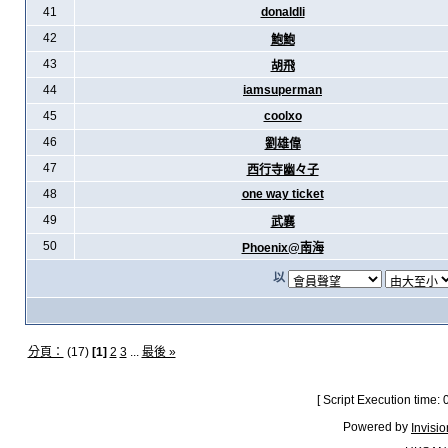
41
donaldli
42
鮑鮑
43
胡飛
44
iamsuperman
45
coolxo
46
劉雄偉
47
西行寺幽々子
48
one way ticket
49
武襄
50
Phoenix@南海
以
分頁：
(17)
[1]
2
3
...
最後 »
[ Script Execution time:
Powered by
Invisi