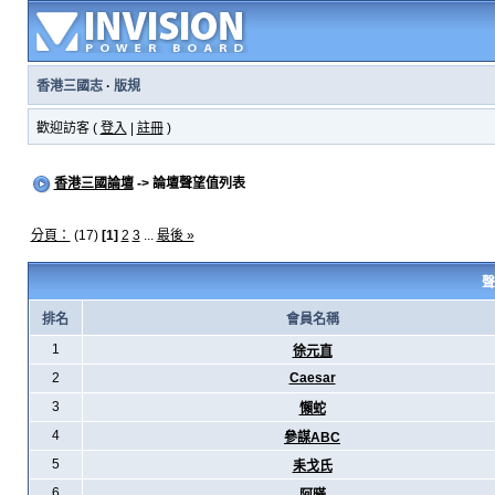
香港三國志
·
版規
歡迎訪客 (
登入
|
註冊
)
香港三國論壇
-> 論壇聲望值列表
分頁：
(17)
[1]
2
3
...
最後 »
聲
排名
會員名稱
1
徐元直
2
Caesar
3
懶蛇
4
參謀ABC
5
耒戈氏
6