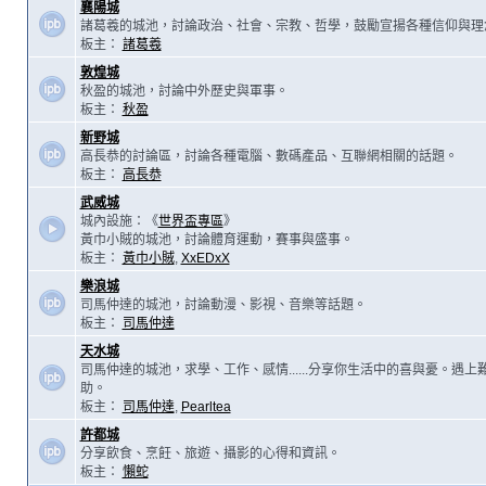
襄陽城
諸葛羲的城池，討論政治、社會、宗教、哲學，鼓勵宣揚各種信仰與理
板主：
諸葛羲
敦煌城
秋盈的城池，討論中外歷史與軍事。
板主：
秋盈
新野城
高長恭的討論區，討論各種電腦、數碼產品、互聯網相關的話題。
板主：
高長恭
武威城
城內設施：《
世界盃專區
》
黃巾小賊的城池，討論體育運動，賽事與盛事。
板主：
黃巾小賊
,
XxEDxX
樂浪城
司馬仲達的城池，討論動漫、影視、音樂等話題。
板主：
司馬仲達
天水城
司馬仲達的城池，求學、工作、感情......分享你生活中的喜與憂。遇
助。
板主：
司馬仲達
,
Pearltea
許都城
分享飲食、烹飪、旅遊、攝影的心得和資訊。
板主：
懶蛇