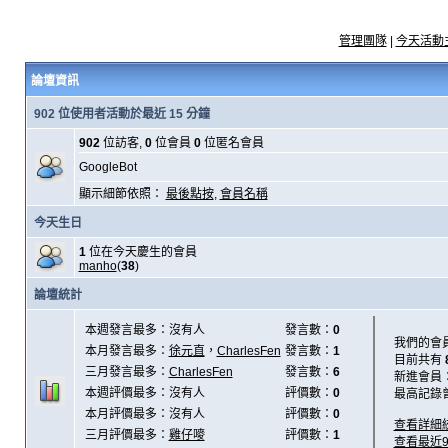
管理團隊
|
今天活動
論壇資訊
902 位使用者活動於最近 15 分鐘
902
位訪客,
0
位會員
0
位匿名會員
GoogleBot
顯示細節依照：
最後點按
,
會員名稱
今天生日
1
位在今天慶生的會員
manho
(
38
)
論壇統計
本週發言最多：沒有人
發言數：
0
我們的會
本月發言最多：
徐元直
，
CharlesFen
發言數：
1
目前共有
三月發言最多：
CharlesFen
發言數：
6
新進會員
本週評價最多：沒有人
評價數：
0
最高記錄
本月評價最多：沒有人
評價數：
0
查看詳細
三月評價最多：
雞仔嘜
評價數：
1
查看最近