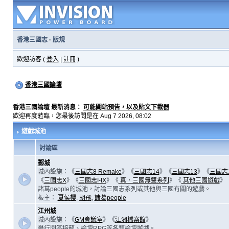
香港三國志
·
版規
歡迎訪客 (
登入
|
註冊
)
香港三國論壇
香港三國論壇 最新消息：
可能關站預告，以及貼文下載器
歡迎再度蒞臨，您最後訪問是在 Aug 7 2026, 08:02
遊戲城池
討論區
鄴城
城內設施：《
三國志8 Remake
》《
三國志14
》《
三國志13
》《
三國志
《
三國志X
》《
三國志I-IX
》《
真．三國無雙系列
》《
其他三國遊戲
》
諸葛people的城池，討論三國志系列或其他與三國有關的遊戲。
板主：
夏侯櫻
,
胡飛
,
諸葛people
江州城
城內設施：《
GM會議室
》《
江洲檔案館
》
舉行問答接龍、論壇RPG等各類論壇遊戲。