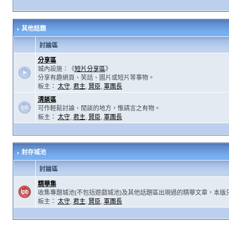
其他話題
討論區
分享區
城內設施：《
短片分享區
》
分享有趣網頁、笑話、圖片或短片等事物。
板主：
太守
,
君主
,
賢臣
,
軍團長
清談區
可作輕鬆討論、閒談的地方，惟請言之有物。
板主：
太守
,
君主
,
賢臣
,
軍團長
封存城池
討論區
精華集
收集專題城池(不包括遊戲城池)及其他話題區出現過的精華文章，本版
板主：
太守
,
君主
,
賢臣
,
軍團長