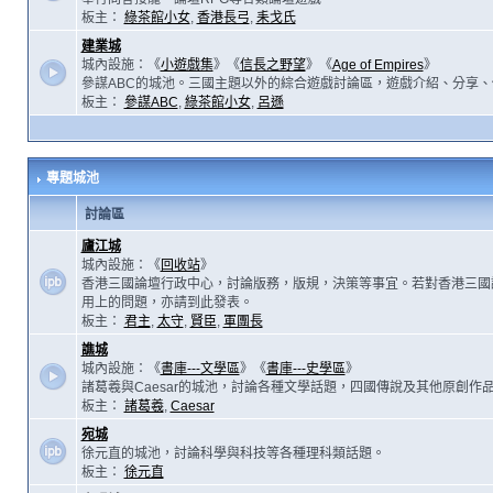
板主：
綠茶館小女
,
香港長弓
,
耒戈氏
建業城
城內設施：《
小遊戲集
》《
信長之野望
》《
Age of Empires
》
參謀ABC的城池。三國主題以外的綜合遊戲討論區，遊戲介紹、分享、
板主：
參謀ABC
,
綠茶館小女
,
呂遜
專題城池
討論區
廬江城
城內設施：《
回收站
》
香港三國論壇行政中心，討論版務，版規，決策等事宜。若對香港三國
用上的問題，亦請到此發表。
板主：
君主
,
太守
,
賢臣
,
軍團長
譙城
城內設施：《
書庫---文學區
》《
書庫---史學區
》
諸葛羲與Caesar的城池，討論各種文學話題，四國傳說及其他原創作
板主：
諸葛羲
,
Caesar
宛城
徐元直的城池，討論科學與科技等各種理科類話題。
板主：
徐元直