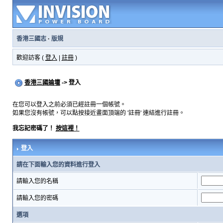
香港三國志
·
版規
歡迎訪客 (
登入
|
註冊
)
香港三國論壇
-> 登入
在您可以登入之前必須已經註冊一個帳號。
如果您沒有帳號，可以點按接近畫面頂端的 '註冊' 連結進行註冊。
我忘記密碼了！
按這裡！
登入
請在下面輸入您的資料進行登入
請輸入您的名稱
請輸入您的密碼
選項