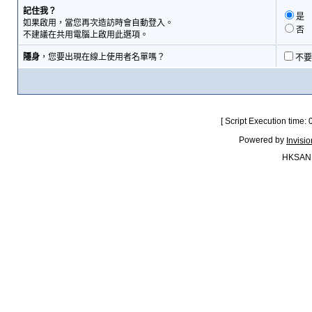
記住我？
是
如果啟用，當您再次造訪時會自動登入。
否
不建議在共用電腦上啟用此選項。
隱身
，您要出現在線上使用者名單嗎？
不要
[ Script Execution time:
Powered by
Invisi
HKSAN.