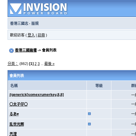
香港三國志
·
版規
歡迎訪客 (
登入
|
註冊
)
香港三國論壇
-> 會員列表
分頁：
(862)
[1]
2
3
...
最後 »
會員列表
名稱
等級
群
#generick[somexrumerkey,8,8]
一
〇太子仔〇
一
るあ♥
一
乱世光辉
一
兲漟
一