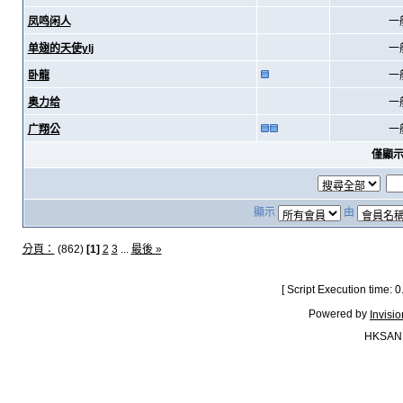
凤鸣闲人
一
单翅的天使ylj
一
卧龍
一
奥力给
一
广翔公
一
僅顯
顯示
由
分頁：
(862)
[1]
2
3
...
最後 »
[ Script Execution time:
Powered by
Invisi
HKSAN.