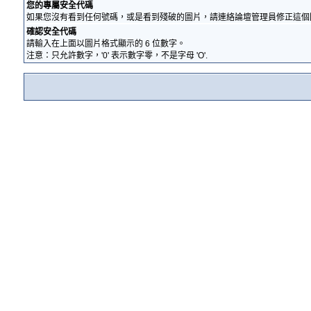
您的專屬安全代碼
如果您沒有看到任何號碼，或是看到殘破的圖片，請連絡論壇管理員修正這個
確認安全代碼
請輸入在上面以圖片格式顯示的 6 位數字。
注意：只允許數字，'0' 表示數字零，不是字母 'O'.