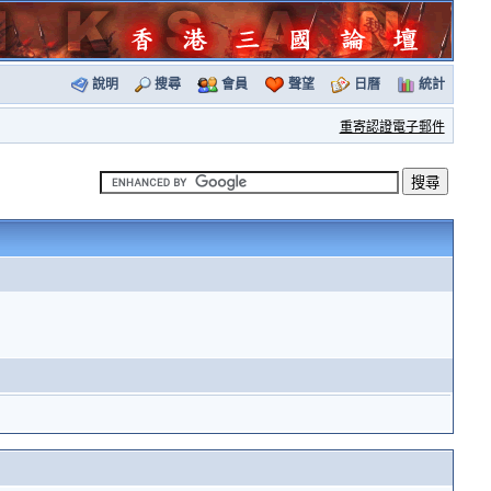
說明
搜尋
會員
聲望
日曆
統計
重寄認證電子郵件