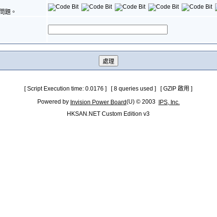
問題。
[ Script Execution time: 0.0176 ] [ 8 queries used ] [ GZIP 啟用 ]
Powered by
(U) © 2003
Invision Power Board
IPS, Inc.
HKSAN.NET Custom Edition v3