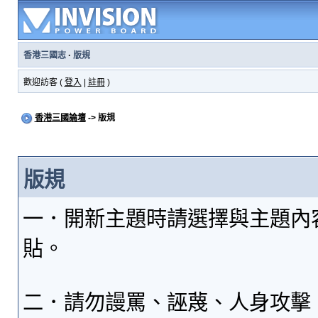
香港三國志
·
版規
歡迎訪客 (
登入
|
註冊
)
香港三國論壇
-> 版規
版規
一．開新主題時請選擇與主題內
貼。
二．請勿謾罵、誣蔑、人身攻擊