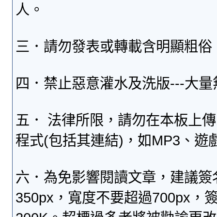
人。
三．請勿發表或轉載含明顯粗俗
四．禁止惡意灌水及洗版---大
五． 法律所限，請勿在本板上
程式(包括其連結)，如MP3、遊
六．為免影響閱讀文章，建議簽
350px，寬度不要超過700p