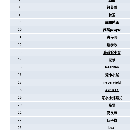
阿暪
7
諸葛羲
8
秋盈
9
龍驤將軍
10
諸葛people
11
雞仔嘜
12
魏孝政
13
綠茶館小女
14
悲慘
15
Pearltea
16
黃巾小賊
17
neveryield
18
XxEDxX
19
茶水小妹蘋兒
20
拖雷
21
高長恭
22
伍子攸
23
Leaf