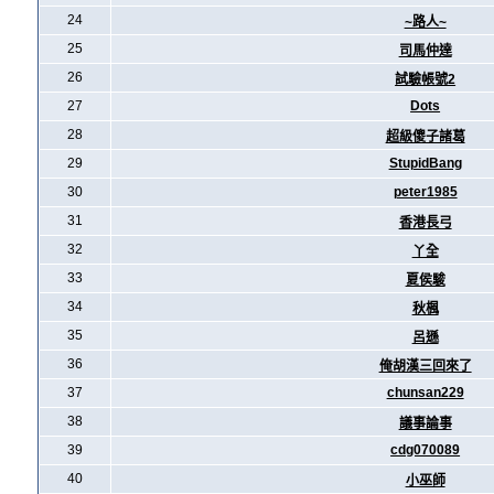
24
~路人~
25
司馬仲達
26
試驗帳號2
27
Dots
28
超級傻子諸葛
29
StupidBang
30
peter1985
31
香港長弓
32
丫全
33
夏侯駿
34
秋楓
35
呂遜
36
俺胡漢三回來了
37
chunsan229
38
議事論事
39
cdg070089
40
小巫師