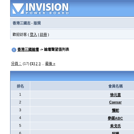
香港三國志
·
版規
歡迎訪客 (
登入
|
註冊
)
香港三國論壇
-> 論壇聲望值列表
分頁：
(17)
[1]
2
3
...
最後 »
排名
會員名稱
1
徐元直
2
Caesar
3
懶蛇
4
參謀ABC
5
耒戈氏
6