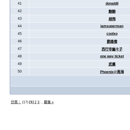
41
donaldli
42
鮑鮑
43
胡飛
44
iamsuperman
45
coolxo
46
劉雄偉
47
西行寺幽々子
48
one way ticket
49
武襄
50
Phoenix@南海
分頁：
(17)
[1]
2
3
...
最後 »