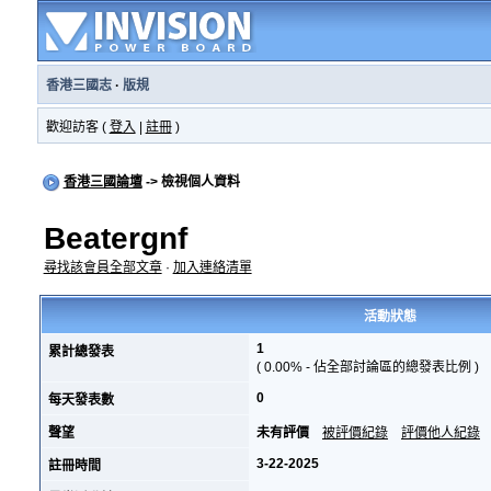
香港三國志
·
版規
歡迎訪客 (
登入
|
註冊
)
香港三國論壇
-> 檢視個人資料
Beatergnf
尋找該會員全部文章
·
加入連絡清單
活動狀態
1
累計總發表
( 0.00% - 佔全部討論區的總發表比例 )
0
每天發表數
聲望
未有評價
被評價紀錄
評價他人紀錄
3-22-2025
註冊時間