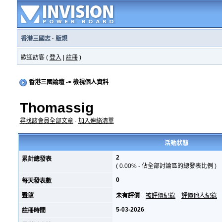
香港三國志
·
版規
歡迎訪客 (
登入
|
註冊
)
香港三國論壇
-> 檢視個人資料
Thomassig
尋找該會員全部文章
·
加入連絡清單
活動狀態
2
累計總發表
( 0.00% - 佔全部討論區的總發表比例 )
0
每天發表數
聲望
未有評價
被評價紀錄
評價他人紀錄
5-03-2026
註冊時間