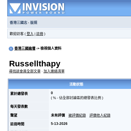
香港三國志
·
版規
歡迎訪客 (
登入
|
註冊
)
香港三國論壇
-> 檢視個人資料
Russellthapy
尋找該會員全部文章
·
加入連絡清單
活動狀態
0
累計總發表
( % - 佔全部討論區的總發表比例 )
每天發表數
聲望
未有評價
被評價紀錄
評價他人紀錄
5-13-2026
註冊時間