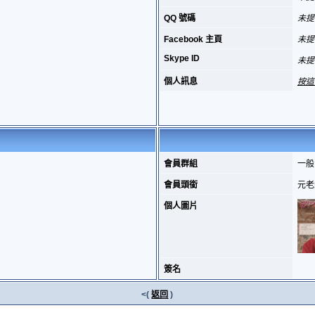
QQ 號碼
未提
Facebook 主頁
未提
Skype ID
未提
個人訊息
按這
會員群組
一般
會員頭銜
元老
個人圖片
簽名
<(
返回
)