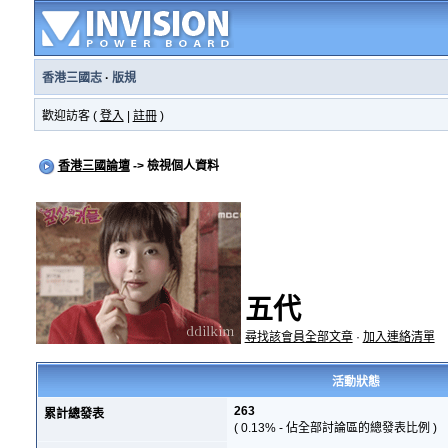
香港三國志
·
版規
歡迎訪客 (
登入
|
註冊
)
香港三國論壇
-> 檢視個人資料
五代
尋找該會員全部文章
·
加入連絡清單
活動狀態
263
累計總發表
( 0.13% - 佔全部討論區的總發表比例 )