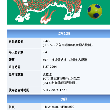
活動狀態
3,309
累計總發表
( 1.60% - 佔全部討論區的總發表比例 )
0.4
每天發表數
聲望
697
被評價紀錄
評價他人紀錄
6-27-2004
註冊時間
最常活動於
武威城
1079 篇文章發表在此討論區
( 33% 此會員總發表比例 )
Aug 7 2026, 17:52
使用者當地時間
資訊
http://hksan.net/firce999
首頁